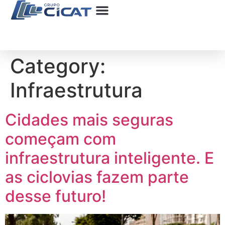
QUEM SOMOS
USINA DE ASFALTO
BANCO DE TALENTOS
Category:
Infraestrutura
Cidades mais seguras
começam com
infraestrutura inteligente. E
as ciclovias fazem parte
desse futuro!